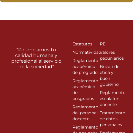
Estatutos
PEI
“Potenciamos tu
Normatividad
Valores
calidad humana y
pecuniarios
Reglamento
profesional al servicio
de la sociedad”
académico
Buzón de
de pregrado
ética y
buen
Reglamento
gobierno
académico
de
Reglamento
posgrados
escalafon
docente
Reglamento
del personal
Tratamiento
docente
de datos
personales
Reglamento