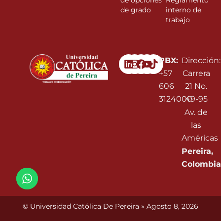
de opciones
Reglamento
de grado
interno de
trabajo
Linkedin
Instagram
Facebook
Youtube
PBX:
Dirección:
+57
Carrera
606
21 No.
3124000
49-95
Av. de
las
Américas
Pereira,
Colombia
© Universidad Católica De Pereira » Agosto 8, 2026