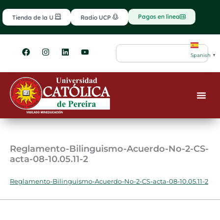
Ir
contenido
al
Pagos en línea
Tienda de la U
Radio UCP
contenido
F
I
L
Y
Search
a
n
i
o
Spanish
▼
c
s
n
u
e
t
k
t
b
a
e
u
o
g
d
b
o
r
i
e
k
a
n
m
Reglamento-Bilinguismo-Acuerdo-No-2-CS-
acta-08-10.05.11-2
Reglamento-Bilinguismo-Acuerdo-No-2-CS-acta-08-10.05.11-2