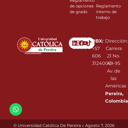
Reglamento
de opciones
Reglamento
de grado
interno de
trabajo
Linkedin
Instagram
Facebook
Youtube
PBX:
Dirección:
+57
Carrera
606
21 No.
3124000
49-95
Av. de
las
Américas
Pereira,
Colombia
© Universidad Católica De Pereira » Agosto 7, 2026