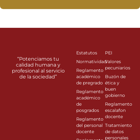
Estatutos
PEI
“Potenciamos tu
Normatividad
Valores
calidad humana y
pecuniarios
Reglamento
profesional al servicio
de la sociedad”
académico
Buzón de
de pregrado
ética y
buen
Reglamento
gobierno
académico
de
Reglamento
posgrados
escalafon
docente
Reglamento
del personal
Tratamiento
docente
de datos
personales