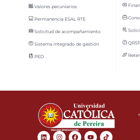
Finan
Valores pecuniarios
Convo
Permanencia ESAL RTE
Solic
Solicitud de acompañamiento
QRS
Sistema integrado de gestión
Reten
PED
Linkedin
Instagram
Facebook
Youtube