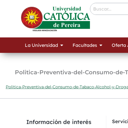
Ir
contenido
al
contenido
Open La Universidad
Open Facult
La Universidad
Facultades
Oferta
Politica-Preventiva-del-Consumo-de-
Politica-Preventiva-del-Consumo-de-Tabaco-Alcohol-y-Droga
Información de interés
Servi