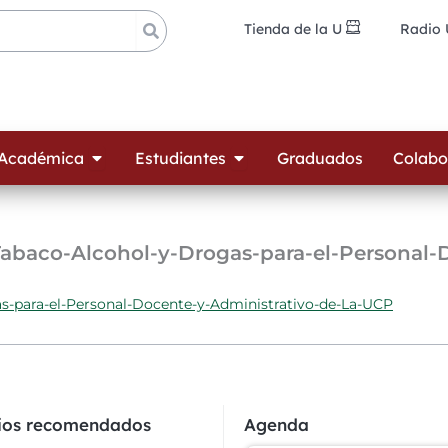
Tienda de la U
Radio
ades
Open Oferta Académica
Open Estudiantes
 Académica
Estudiantes
Graduados
Colabo
Tabaco-Alcohol-y-Drogas-para-el-Personal-
s-para-el-Personal-Docente-y-Administrativo-de-La-UCP
cios recomendados
Agenda