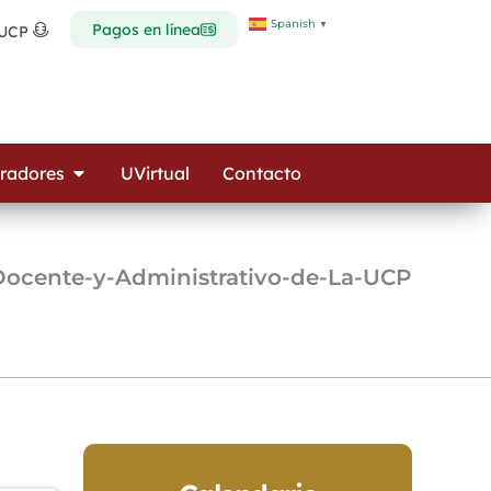
Spanish
▼
Pagos en línea
 UCP
Open Colaboradores
radores
UVirtual
Contacto
Docente-y-Administrativo-de-La-UCP