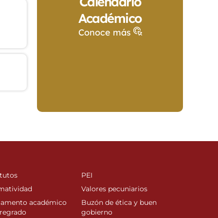
Calendario
Académico
Conoce más
tutos
PEI
matividad
Valores pecuniarios
lamento académico
Buzón de ética y buen
regrado
gobierno