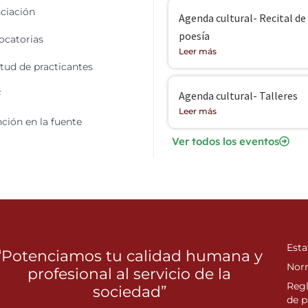
ciación
Agenda cultural- Recital de
poesía
catorias
Leer más
itud de practicantes
F
Agenda cultural- Talleres
Leer más
ción en la fuente
Ver todos los eventos
Esta
“Potenciamos tu calidad humana y
Nor
profesional al servicio de la
Reg
sociedad”
de p