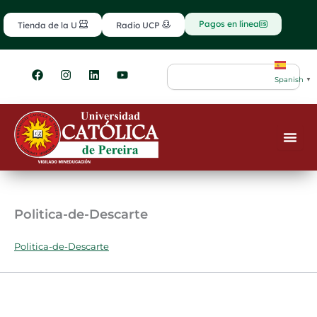
Ir
contenido
al
Pagos en línea
Tienda de la U
Radio UCP
contenido
F
I
L
Y
Search
a
n
i
o
Spanish
▼
c
s
n
u
e
t
k
t
b
a
e
u
o
g
d
b
o
r
i
e
k
a
n
m
Politica-de-Descarte
Politica-de-Descarte