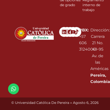
de opciones
Reglamento
de grado
interno de
trabajo
Linkedin
Instagram
Facebook
Youtube
PBX:
Dirección:
+57
Carrera
606
21 No.
3124000
49-95
Av. de
las
Américas
Pereira,
Colombia
© Universidad Católica De Pereira » Agosto 6, 2026