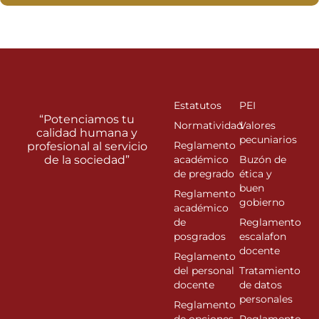
Estatutos
PEI
“Potenciamos tu
Normatividad
Valores
calidad humana y
pecuniarios
Reglamento
profesional al servicio
de la sociedad”
académico
Buzón de
de pregrado
ética y
buen
Reglamento
gobierno
académico
de
Reglamento
posgrados
escalafon
docente
Reglamento
del personal
Tratamiento
docente
de datos
personales
Reglamento