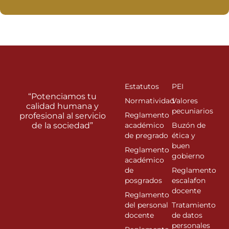
Estatutos
PEI
“Potenciamos tu
Normatividad
Valores
calidad humana y
pecuniarios
Reglamento
profesional al servicio
de la sociedad”
académico
Buzón de
de pregrado
ética y
buen
Reglamento
gobierno
académico
de
Reglamento
posgrados
escalafon
docente
Reglamento
del personal
Tratamiento
docente
de datos
personales