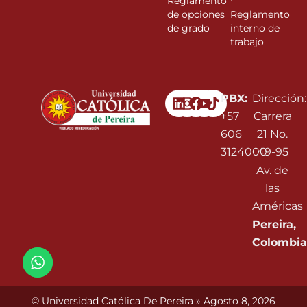
Reglamento
de opciones
Reglamento
de grado
interno de
trabajo
Linkedin
Instagram
Facebook
Youtube
PBX:
Dirección:
+57
Carrera
606
21 No.
3124000
49-95
Av. de
las
Américas
Pereira,
Colombia
© Universidad Católica De Pereira » Agosto 8, 2026