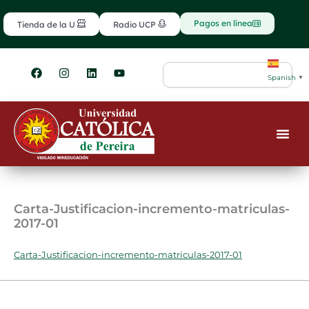
Ir
contenido
al
Pagos en línea
Tienda de la U
Radio UCP
contenido
F
I
L
Y
Search
a
n
i
o
Spanish
▼
c
s
n
u
e
t
k
t
b
a
e
u
o
g
d
b
o
r
i
e
k
a
n
m
Carta-Justificacion-incremento-matriculas-
2017-01
Carta-Justificacion-incremento-matriculas-2017-01