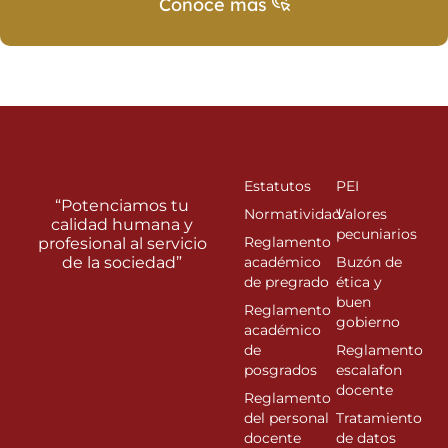
Conoce más
Estatutos
PEI
“Potenciamos tu
Normatividad
Valores
calidad humana y
pecuniarios
Reglamento
profesional al servicio
de la sociedad”
académico
Buzón de
de pregrado
ética y
buen
Reglamento
gobierno
académico
de
Reglamento
posgrados
escalafon
docente
Reglamento
del personal
Tratamiento
docente
de datos