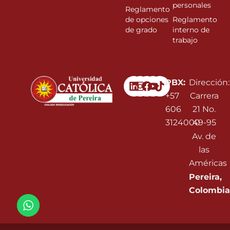
personales
Reglamento
de opciones
Reglamento
de grado
interno de
trabajo
Linkedin
Instagram
Facebook
Youtube
PBX:
Dirección:
+57
Carrera
606
21 No.
3124000
49-95
Av. de
las
Américas
Pereira,
Colombia