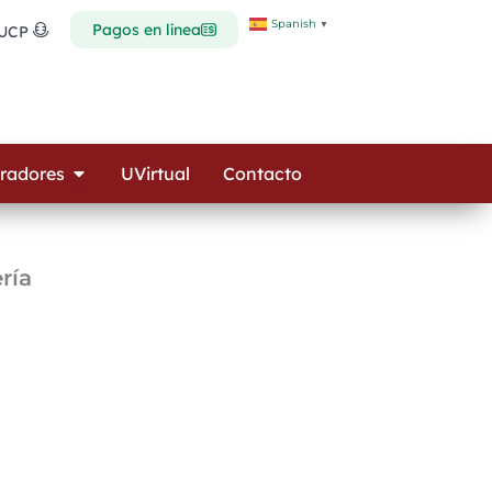
Spanish
▼
Pagos en línea
 UCP
Open Colaboradores
radores
UVirtual
Contacto
ría