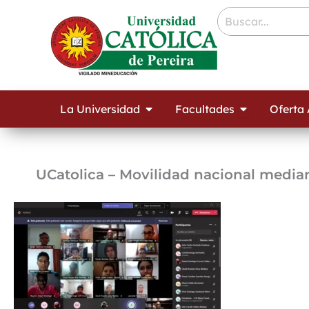
Ir
contenido
al
contenido
Open La Universidad
Open Facult
La Universidad
Facultades
Oferta
UCatolica – Movilidad nacional median