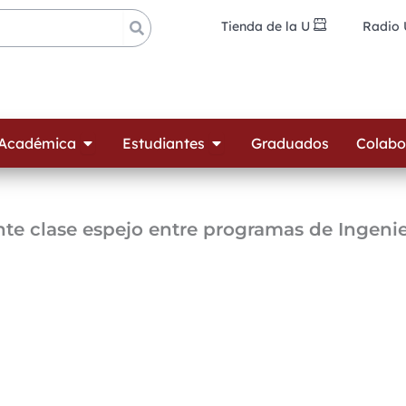
Tienda de la U
Radio
ades
Open Oferta Académica
Open Estudiantes
 Académica
Estudiantes
Graduados
Colabo
te clase espejo entre programas de Ingenie