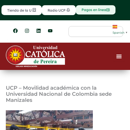
Ir
contenido
al
Pagos en línea
Tienda de la U
Radio UCP
contenido
F
I
L
Y
Search
a
n
i
o
Spanish
▼
c
s
n
u
e
t
k
t
b
a
e
u
o
g
d
b
o
r
i
e
k
a
n
m
UCP – Movilidad académica con la
Universidad Nacional de Colombia sede
Manizales