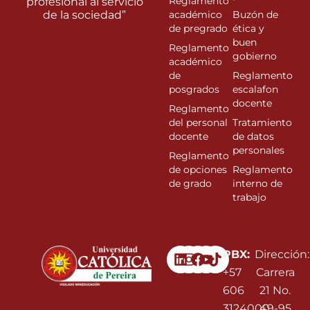
Reglamento
profesional al servicio
de la sociedad”
académico
Buzón de
de pregrado
ética y
buen
Reglamento
gobierno
académico
de
Reglamento
posgrados
escalafon
docente
Reglamento
del personal
Tratamiento
docente
de datos
personales
Reglamento
de opciones
Reglamento
de grado
interno de
trabajo
Linkedin
Instagram
Facebook
Youtube
PBX:
Dirección:
+57
Carrera
606
21 No.
3124000
49-95