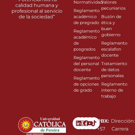
Normatividad
Valores
calidad humana y
pecuniarios
Reglamento
profesional al servicio
de la sociedad”
académico
Buzón de
de pregrado
ética y
buen
Reglamento
gobierno
académico
de
Reglamento
posgrados
escalafon
docente
Reglamento
del personal
Tratamiento
docente
de datos
personales
Reglamento
de opciones
Reglamento
de grado
interno de
trabajo
Linkedin
Instagram
Facebook
Youtube
PBX:
Dirección:
+57
Carrera