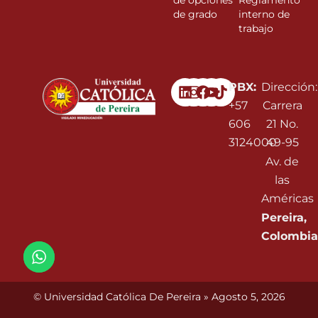
de opciones
Reglamento
de grado
interno de
trabajo
Linkedin
Instagram
Facebook
Youtube
PBX:
Dirección:
+57
Carrera
606
21 No.
3124000
49-95
Av. de
las
Américas
Pereira,
Colombia
© Universidad Católica De Pereira » Agosto 5, 2026