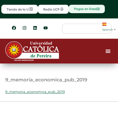
Ir
contenido
al
Pagos en línea
Tienda de la U
Radio UCP
contenido
F
I
L
Y
Search
a
n
i
o
Spanish
▼
c
s
n
u
e
t
k
t
b
a
e
u
o
g
d
b
o
r
i
e
k
a
n
m
9_memoria_economica_pub_2019
9_memoria_economica_pub_2019