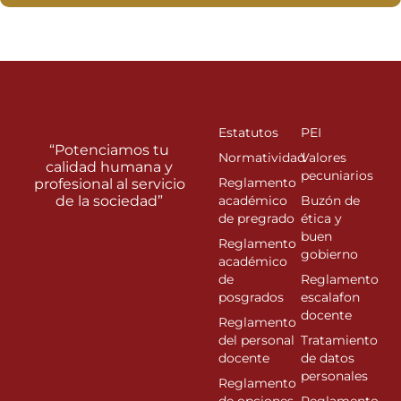
Estatutos
PEI
“Potenciamos tu
Normatividad
Valores
calidad humana y
pecuniarios
Reglamento
profesional al servicio
de la sociedad”
académico
Buzón de
de pregrado
ética y
buen
Reglamento
gobierno
académico
de
Reglamento
posgrados
escalafon
docente
Reglamento
del personal
Tratamiento
docente
de datos
personales
Reglamento