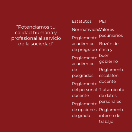
Estatutos
PEI
“Potenciamos tu
Normatividad
Valores
calidad humana y
pecuniarios
Reglamento
profesional al servicio
de la sociedad”
académico
Buzón de
de pregrado
ética y
buen
Reglamento
gobierno
académico
de
Reglamento
posgrados
escalafon
docente
Reglamento
del personal
Tratamiento
docente
de datos
personales
Reglamento
de opciones
Reglamento
de grado
interno de
trabajo