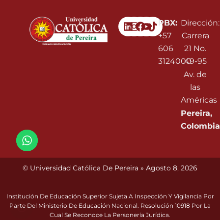
Linkedin
Instagram
Facebook
Youtube
PBX:
Dirección:
+57
Carrera
606
21 No.
3124000
49-95
Av. de
las
Américas
Pereira,
Colombia
© Universidad Católica De Pereira » Agosto 8, 2026
Institución De Educación Superior Sujeta A Inspección Y Vigilancia Por
Parte Del Ministerio De Educación Nacional. Resolución 10918 Por La
Cual Se Reconoce La Personería Jurídica.