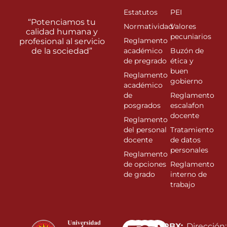
Estatutos
PEI
“Potenciamos tu
Normatividad
Valores
calidad humana y
pecuniarios
Reglamento
profesional al servicio
de la sociedad”
académico
Buzón de
de pregrado
ética y
buen
Reglamento
gobierno
académico
de
Reglamento
posgrados
escalafon
docente
Reglamento
del personal
Tratamiento
docente
de datos
personales
Reglamento
de opciones
Reglamento
de grado
interno de
trabajo
Linkedin
Instagram
Facebook
Youtube
PBX:
Dirección: