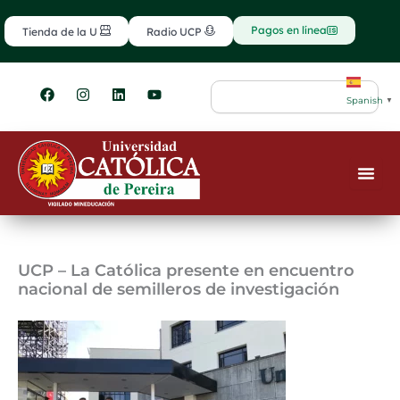
Ir
contenido
al
Pagos en línea
Tienda de la U
Radio UCP
contenido
F
I
L
Y
Search
a
n
i
o
Spanish
▼
c
s
n
u
e
t
k
t
b
a
e
u
o
g
d
b
o
r
i
e
k
a
n
m
UCP – La Católica presente en encuentro
nacional de semilleros de investigación