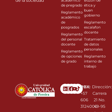
de la sociedad”
académico
Buzón de
de pregrado
ética y
buen
Reglamento
gobierno
académico
de
Reglamento
posgrados
escalafon
docente
Reglamento
del personal
Tratamiento
docente
de datos
personales
Reglamento
de opciones
Reglamento
de grado
interno de
trabajo
Linkedin
Instagram
Facebook
Youtube
PBX:
Dirección:
+57
Carrera
606
21 No.
3124000
49-95