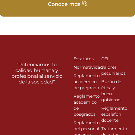
Conoce más
Estatutos
PEI
“Potenciamos tu
Normatividad
Valores
calidad humana y
pecuniarios
Reglamento
profesional al servicio
de la sociedad”
académico
Buzón de
de pregrado
ética y
buen
Reglamento
gobierno
académico
de
Reglamento
posgrados
escalafon
docente
Reglamento
del personal
Tratamiento
docente
de datos