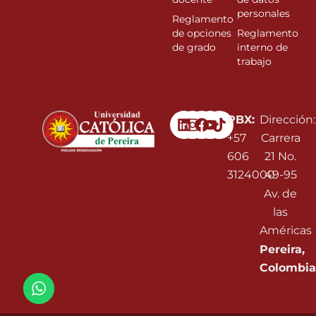
personales
Reglamento
de opciones
Reglamento
de grado
interno de
trabajo
Linkedin
Instagram
Facebook
Youtube
PBX:
Dirección:
+57
Carrera
606
21 No.
3124000
49-95
Av. de
las
Américas
Pereira,
Colombia