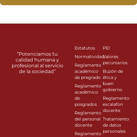
Estatutos
PEI
“Potenciamos tu
Normatividad
Valores
calidad humana y
pecuniarios
Reglamento
profesional al servicio
de la sociedad”
académico
Buzón de
de pregrado
ética y
buen
Reglamento
gobierno
académico
de
Reglamento
posgrados
escalafon
docente
Reglamento
del personal
Tratamiento
docente
de datos
personales
Reglamento