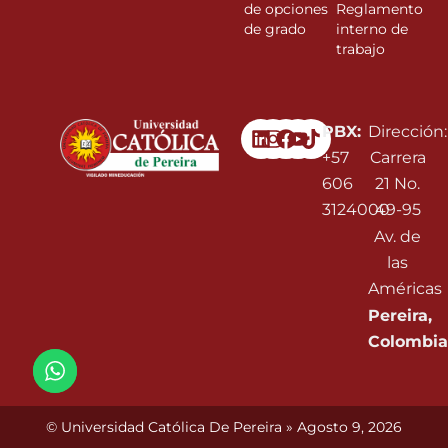
de opciones
Reglamento
de grado
interno de
trabajo
Linkedin
Instagram
Facebook
Youtube
PBX:
Dirección:
+57
Carrera
606
21 No.
3124000
49-95
Av. de
las
Américas
Pereira,
Colombia
© Universidad Católica De Pereira » Agosto 9, 2026