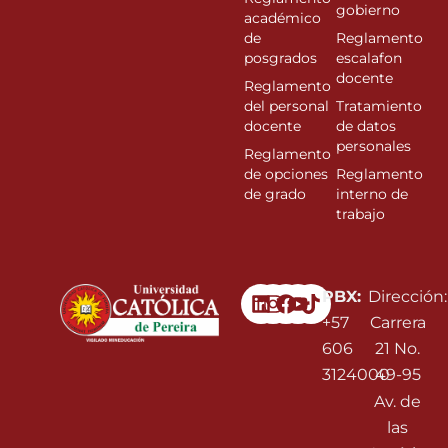
gobierno
académico
de
Reglamento
posgrados
escalafon
docente
Reglamento
del personal
Tratamiento
docente
de datos
personales
Reglamento
de opciones
Reglamento
de grado
interno de
trabajo
Linkedin
Instagram
Facebook
Youtube
PBX:
Dirección:
+57
Carrera
606
21 No.
3124000
49-95
Av. de
las