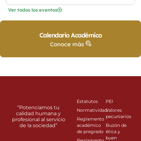
Ver todos los eventos
Calendario Académico
Conoce más
Estatutos
PEI
“Potenciamos tu
Normatividad
Valores
calidad humana y
pecuniarios
Reglamento
profesional al servicio
de la sociedad”
académico
Buzón de
de pregrado
ética y
buen
Reglamento