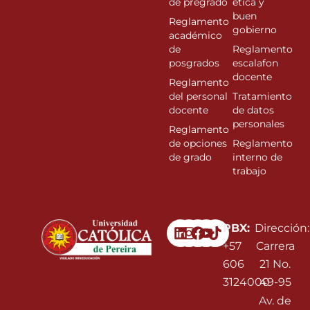
de pregrado
ética y
buen
Reglamento
gobierno
académico
de
Reglamento
posgrados
escalafon
docente
Reglamento
del personal
Tratamiento
docente
de datos
personales
Reglamento
de opciones
Reglamento
de grado
interno de
trabajo
Linkedin
Instagram
Facebook
Youtube
PBX:
Dirección:
+57
Carrera
606
21 No.
3124000
49-95
Av. de