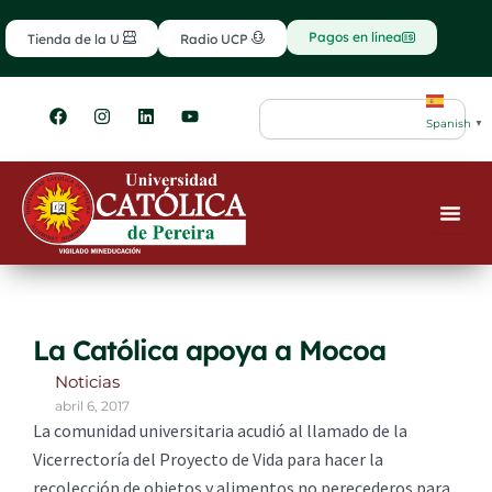
Ir
contenido
al
Pagos en línea
Tienda de la U
Radio UCP
contenido
F
I
L
Y
Search
a
n
i
o
Spanish
▼
c
s
n
u
e
t
k
t
b
a
e
u
o
g
d
b
o
r
i
e
k
a
n
m
La Católica apoya a Mocoa
Noticias
abril 6, 2017
La comunidad universitaria acudió al llamado de la
Vicerrectoría del Proyecto de Vida para hacer la
recolección de objetos y alimentos no perecederos para