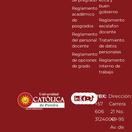
de pregrado
ética y
buen
Reglamento
gobierno
académico
de
Reglamento
posgrados
escalafon
docente
Reglamento
del personal
Tratamiento
docente
de datos
personales
Reglamento
de opciones
Reglamento
de grado
interno de
trabajo
Linkedin
Instagram
Facebook
Youtube
PBX:
Dirección:
+57
Carrera
606
21 No.
3124000
49-95
Av. de