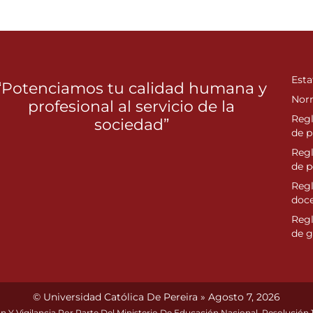
Esta
“Potenciamos tu calidad humana y
Nor
profesional al servicio de la
Reg
sociedad”
de p
Reg
de 
Regl
doc
Reg
de g
© Universidad Católica De Pereira » Agosto 7, 2026
n Y Vigilancia Por Parte Del Ministerio De Educación Nacional. Resolución 