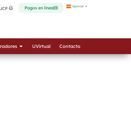
Spanish
▼
Pagos en línea
 UCP
Open Colaboradores
radores
UVirtual
Contacto