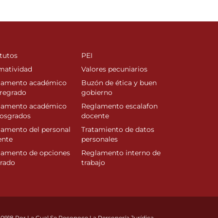
tutos
PEI
matividad
Valores pecuniarios
lamento académico
Buzón de ética y buen
regrado
gobierno
lamento académico
Reglamento escalafon
posgrados
docente
amento del personal
Tratamiento de datos
ente
personales
lamento de opciones
Reglamento interno de
rado
trabajo
10918 Por La Cual Se Reconoce La Personería Jurídica.