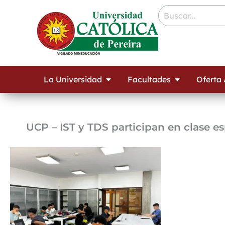
Ir
contenido
al
contenido
Open La Universidad
Open Facult
La Universidad
Facultades
Oferta
UCP – IST y TDS participan en clase es