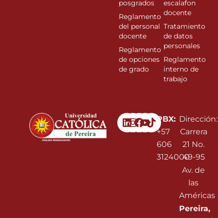
posgrados
escalafon
docente
Reglamento
del personal
Tratamiento
docente
de datos
personales
Reglamento
de opciones
Reglamento
de grado
interno de
trabajo
Linkedin
Instagram
Facebook
Youtube
PBX:
Dirección:
+57
Carrera
606
21 No.
3124000
49-95
Av. de
las
Américas
Pereira,