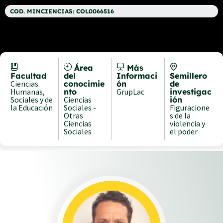
COD. MINCIENCIAS: COL0066516
Área
Más
Facultad
del
Informaci
Semillero
Ciencias
conocimie
ón
de
Humanas,
nto
GrupLac
investigac
Sociales y de
Ciencias
ión
la Educación
Sociales -
Figuracione
Otras
s de la
Ciencias
violencia y
Sociales
el poder