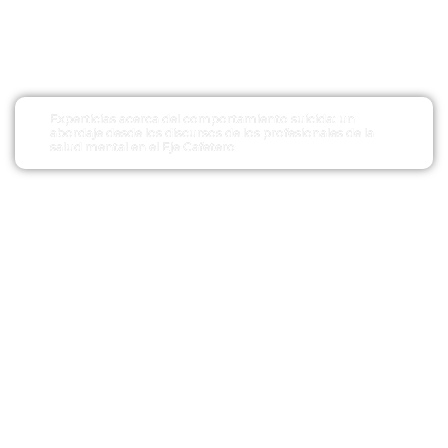
Experticias acerca del comportamiento suicida: un
abordaje desde los discursos de los profesionales de la
salud mental en el Eje Cafetero