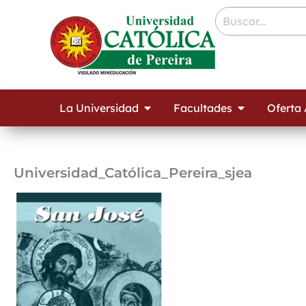
Ir
contenido
al
contenido
Open La Universidad
Open Facult
La Universidad
Facultades
Oferta
Universidad_Católica_Pereira_sjea