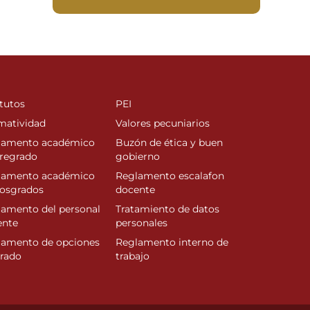
tutos
PEI
matividad
Valores pecuniarios
lamento académico
Buzón de ética y buen
regrado
gobierno
lamento académico
Reglamento escalafon
posgrados
docente
amento del personal
Tratamiento de datos
ente
personales
lamento de opciones
Reglamento interno de
rado
trabajo