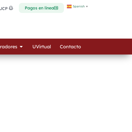
Spanish
▼
Pagos en línea
 UCP
Open Colaboradores
radores
UVirtual
Contacto