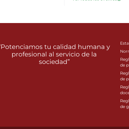
Esta
“Potenciamos tu calidad humana y
Nor
profesional al servicio de la
Reg
sociedad”
de p
Reg
de 
Regl
doc
Reg
de g