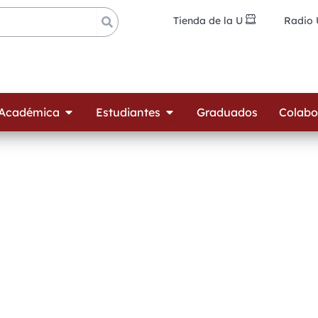
Tienda de la U
Radio
ades
Open Oferta Académica
Open Estudiantes
 Académica
Estudiantes
Graduados
Colabo