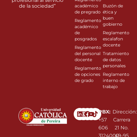
profesional al servicio
de la sociedad”
académico
Buzón de
de pregrado
ética y
buen
Reglamento
gobierno
académico
de
Reglamento
posgrados
escalafon
docente
Reglamento
del personal
Tratamiento
docente
de datos
personales
Reglamento
de opciones
Reglamento
de grado
interno de
trabajo
Linkedin
Instagram
Facebook
Youtube
PBX:
Dirección:
+57
Carrera
606
21 No.
3124000
49-95