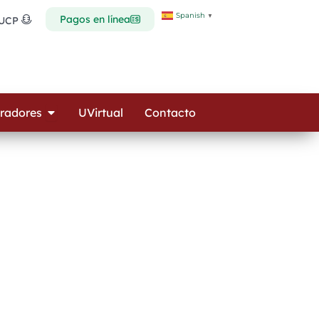
Spanish
▼
Pagos en línea
 UCP
Open Colaboradores
radores
UVirtual
Contacto