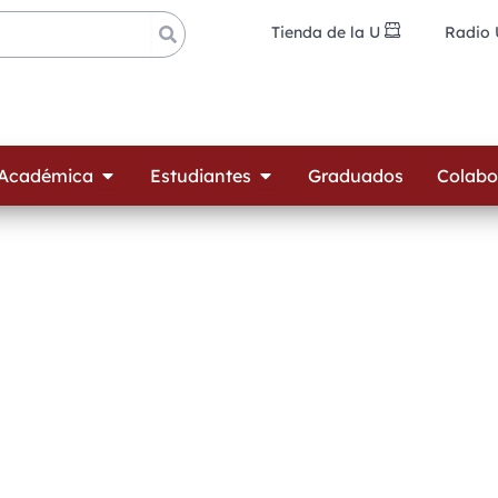
Tienda de la U
Radio
ades
Open Oferta Académica
Open Estudiantes
 Académica
Estudiantes
Graduados
Colabo