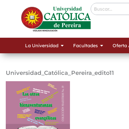
Ir
contenido
al
contenido
Open La Universidad
Open Facult
La Universidad
Facultades
Oferta
Universidad_Católica_Pereira_edito11