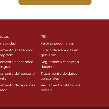
tutos
PEI
matividad
Valores pecuniarios
lamento académico
Buzón de ética y buen
regrado
gobierno
lamento académico
Reglamento escalafon
posgrados
docente
amento del personal
Tratamiento de datos
ente
personales
lamento de opciones
Reglamento interno de
rado
trabajo