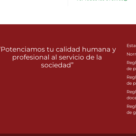
Esta
“Potenciamos tu calidad humana y
Nor
profesional al servicio de la
Reg
sociedad”
de p
Reg
de 
Regl
doc
Reg
de g