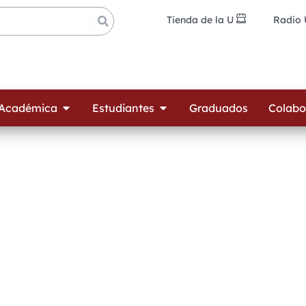
Tienda de la U
Radio
ades
Open Oferta Académica
Open Estudiantes
 Académica
Estudiantes
Graduados
Colabo