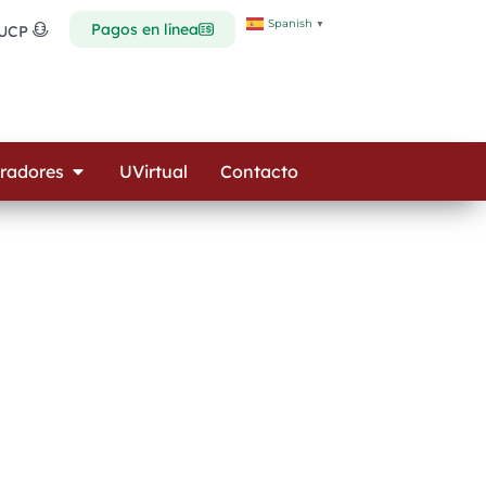
Spanish
▼
Pagos en línea
 UCP
Open Colaboradores
radores
UVirtual
Contacto