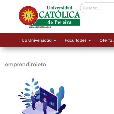
Ir
contenido
al
contenido
Open La Universidad
Open Facult
La Universidad
Facultades
Oferta
emprendimieto