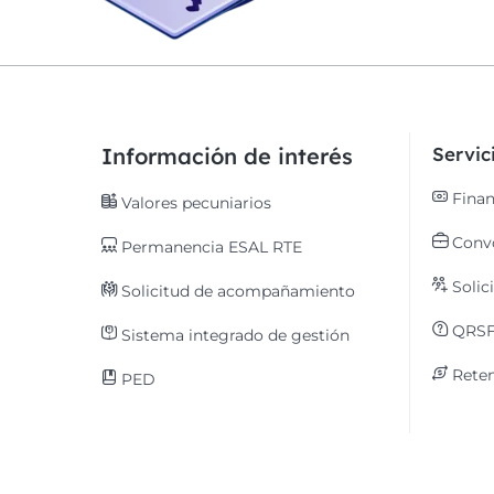
Información de interés
Servi
Finan
Valores pecuniarios
Convo
Permanencia ESAL RTE
Solic
Solicitud de acompañamiento
QRS
Sistema integrado de gestión
Reten
PED