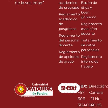
de la sociedad”
académico
Buzón de
de pregrado
ética y
buen
Reglamento
gobierno
académico
de
Reglamento
posgrados
escalafon
docente
Reglamento
del personal
Tratamiento
docente
de datos
personales
Reglamento
de opciones
Reglamento
de grado
interno de
trabajo
Linkedin
Instagram
Facebook
Youtube
PBX:
Dirección:
+57
Carrera
606
21 No.
3124000
49-95