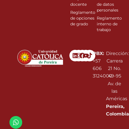
docente
de datos
personales
Reglamento
de opciones
Reglamento
de grado
interno de
trabajo
Linkedin
Instagram
Facebook
Youtube
PBX:
Dirección:
+57
Carrera
606
21 No.
3124000
49-95
Av. de
las
Américas
Pereira,
Colombia