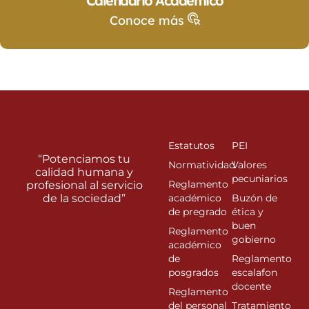
Calendario Académico
Conoce más
Estatutos
PEI
“Potenciamos tu
Normatividad
Valores
calidad humana y
pecuniarios
Reglamento
profesional al servicio
de la sociedad”
académico
Buzón de
de pregrado
ética y
buen
Reglamento
gobierno
académico
de
Reglamento
posgrados
escalafon
docente
Reglamento
del personal
Tratamiento