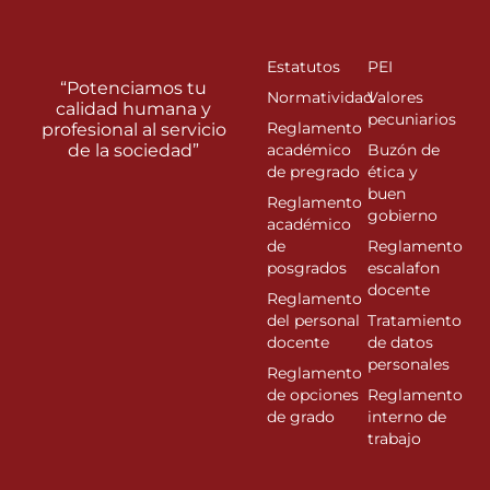
Estatutos
PEI
“Potenciamos tu
Normatividad
Valores
calidad humana y
pecuniarios
Reglamento
profesional al servicio
de la sociedad”
académico
Buzón de
de pregrado
ética y
buen
Reglamento
gobierno
académico
de
Reglamento
posgrados
escalafon
docente
Reglamento
del personal
Tratamiento
docente
de datos
personales
Reglamento
de opciones
Reglamento
de grado
interno de
trabajo