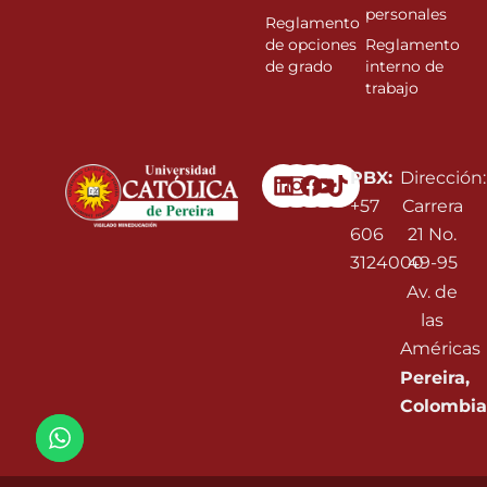
personales
Reglamento
de opciones
Reglamento
de grado
interno de
trabajo
Linkedin
Instagram
Facebook
Youtube
PBX:
Dirección:
+57
Carrera
606
21 No.
3124000
49-95
Av. de
las
Américas
Pereira,
Colombia