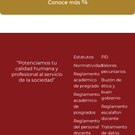
Conoce más
Estatutos
PEI
“Potenciamos tu
Normatividad
Valores
calidad humana y
pecuniarios
Reglamento
profesional al servicio
de la sociedad”
académico
Buzón de
de pregrado
ética y
buen
Reglamento
gobierno
académico
de
Reglamento
posgrados
escalafon
docente
Reglamento
del personal
Tratamiento
docente
de datos