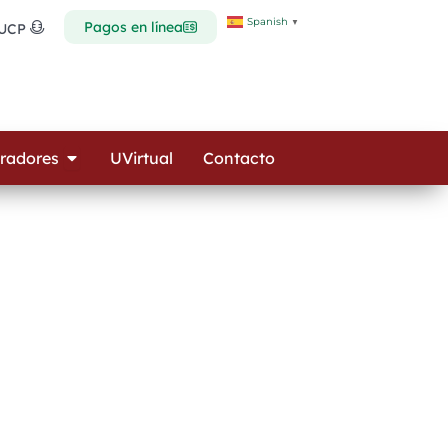
Spanish
▼
Pagos en línea
 UCP
Open Colaboradores
radores
UVirtual
Contacto