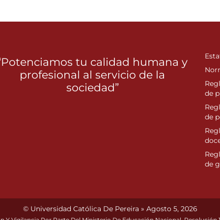
Esta
“Potenciamos tu calidad humana y
Nor
profesional al servicio de la
Reg
sociedad”
de p
Reg
de 
Regl
doc
Reg
de g
© Universidad Católica De Pereira » Agosto 5, 2026
n Y Vigilancia Por Parte Del Ministerio De Educación Nacional. Resolución 