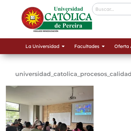
Ir
contenido
al
contenido
Open La Universidad
Open Facult
La Universidad
Facultades
Oferta
universidad_catolica_procesos_calida