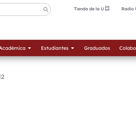
Tienda de la U
Radio
ades
Open Oferta Académica
Open Estudiantes
 Académica
Estudiantes
Graduados
Colabo
d2