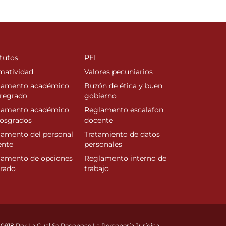
tutos
PEI
matividad
Valores pecuniarios
lamento académico
Buzón de ética y buen
regrado
gobierno
lamento académico
Reglamento escalafon
posgrados
docente
amento del personal
Tratamiento de datos
ente
personales
lamento de opciones
Reglamento interno de
rado
trabajo
10918 Por La Cual Se Reconoce La Personería Jurídica.