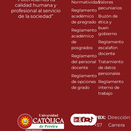
Normatividad
Valores
calidad humana y
pecuniarios
Reglamento
profesional al servicio
de la sociedad”
académico
Buzón de
de pregrado
ética y
buen
Reglamento
gobierno
académico
de
Reglamento
posgrados
escalafon
docente
Reglamento
del personal
Tratamiento
docente
de datos
personales
Reglamento
de opciones
Reglamento
de grado
interno de
trabajo
Linkedin
Instagram
Facebook
Youtube
PBX:
Dirección:
+57
Carrera