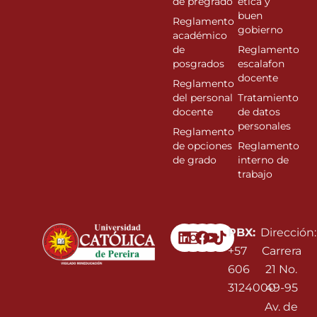
de pregrado
ética y
buen
Reglamento
gobierno
académico
de
Reglamento
posgrados
escalafon
docente
Reglamento
del personal
Tratamiento
docente
de datos
personales
Reglamento
de opciones
Reglamento
de grado
interno de
trabajo
Linkedin
Instagram
Facebook
Youtube
PBX:
Dirección:
+57
Carrera
606
21 No.
3124000
49-95
Av. de