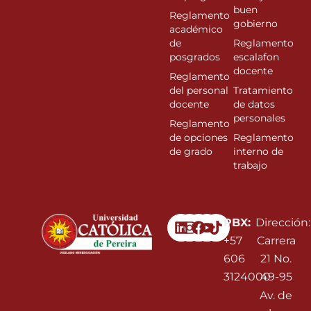
buen
Reglamento
gobierno
académico
de
Reglamento
posgrados
escalafon
docente
Reglamento
del personal
Tratamiento
docente
de datos
personales
Reglamento
de opciones
Reglamento
de grado
interno de
trabajo
Linkedin
Instagram
Facebook
Youtube
PBX:
Dirección:
+57
Carrera
606
21 No.
3124000
49-95
Av. de