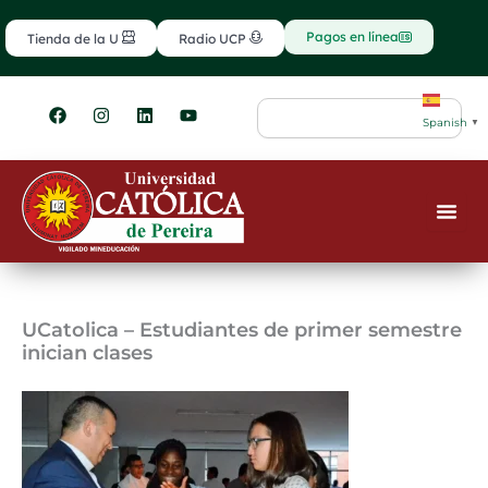
Ir
contenido
al
Pagos en línea
Tienda de la U
Radio UCP
contenido
F
I
L
Y
Search
a
n
i
o
Spanish
▼
c
s
n
u
e
t
k
t
b
a
e
u
o
g
d
b
o
r
i
e
k
a
n
m
UCatolica – Estudiantes de primer semestre
inician clases