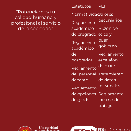
Estatutos
PEI
“Potenciamos tu
Normatividad
Valores
calidad humana y
pecuniarios
Reglamento
profesional al servicio
de la sociedad”
académico
Buzón de
de pregrado
ética y
buen
Reglamento
gobierno
académico
de
Reglamento
posgrados
escalafon
docente
Reglamento
del personal
Tratamiento
docente
de datos
personales
Reglamento
de opciones
Reglamento
de grado
interno de
trabajo
Linkedin
Instagram
Facebook
Youtube
PBX:
Dirección: