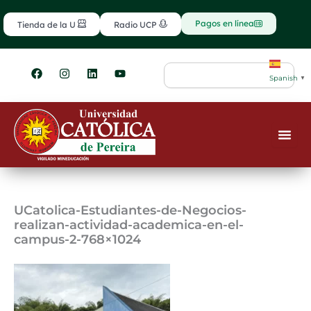
Ir
contenido
al
Pagos en línea
Tienda de la U
Radio UCP
contenido
F
I
L
Y
Search
a
n
i
o
Spanish
▼
c
s
n
u
e
t
k
t
b
a
e
u
o
g
d
b
o
r
i
e
k
a
n
m
UCatolica-Estudiantes-de-Negocios-
realizan-actividad-academica-en-el-
campus-2-768×1024