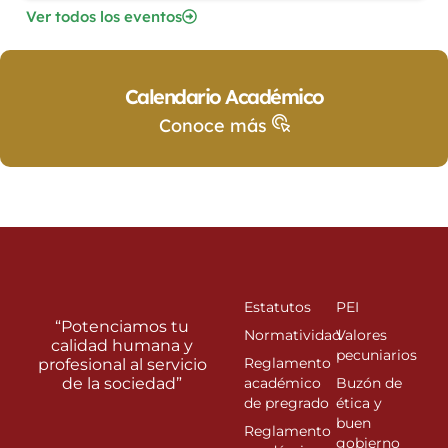
Ver todos los eventos
Calendario Académico
Conoce más
Estatutos
PEI
“Potenciamos tu
Normatividad
Valores
calidad humana y
pecuniarios
Reglamento
profesional al servicio
de la sociedad”
académico
Buzón de
de pregrado
ética y
buen
Reglamento
gobierno