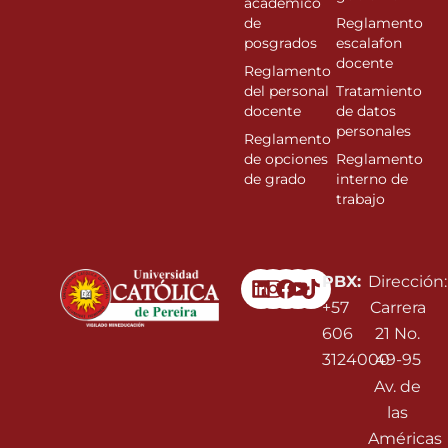
académico
de
Reglamento
posgrados
escalafon
docente
Reglamento
del personal
Tratamiento
docente
de datos
personales
Reglamento
de opciones
Reglamento
de grado
interno de
trabajo
Linkedin
Instagram
Facebook
Youtube
PBX:
Dirección:
+57
Carrera
606
21 No.
3124000
49-95
Av. de
las
Américas