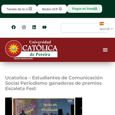
Ir
contenido
al
Pagos en línea
Tienda de la U
Radio UCP
contenido
F
I
L
Y
Search
a
n
i
o
Spanish
▼
c
s
n
u
e
t
k
t
b
a
e
u
o
g
d
b
o
r
i
e
k
a
n
m
Ucatolica – Estudiantes de Comunicación
Social Periodismo ganadoras de premios
Escaleta Fest