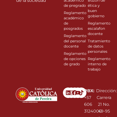
de la sociedad”
académico
Buzón de
de pregrado
ética y
buen
Reglamento
gobierno
académico
de
Reglamento
posgrados
escalafon
docente
Reglamento
del personal
Tratamiento
docente
de datos
personales
Reglamento
de opciones
Reglamento
de grado
interno de
trabajo
Linkedin
Instagram
Facebook
Youtube
PBX:
Dirección:
+57
Carrera
606
21 No.
3124000
49-95