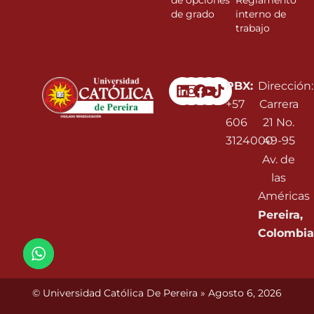
de opciones
Reglamento
de grado
interno de
trabajo
Linkedin
Instagram
Facebook
Youtube
PBX:
Dirección:
+57
Carrera
606
21 No.
3124000
49-95
Av. de
las
Américas
Pereira,
Colombia
© Universidad Católica De Pereira » Agosto 6, 2026