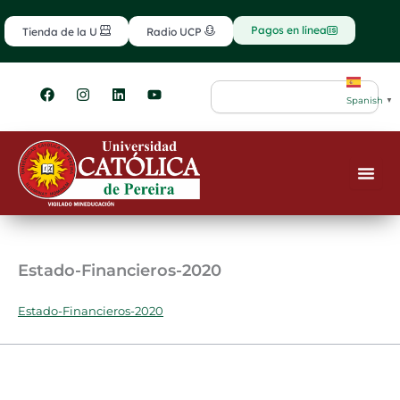
Ir
contenido
al
Pagos en línea
Tienda de la U
Radio UCP
contenido
F
I
L
Y
Search
a
n
i
o
Spanish
▼
c
s
n
u
e
t
k
t
b
a
e
u
o
g
d
b
o
r
i
e
k
a
n
m
Estado-Financieros-2020
Estado-Financieros-2020