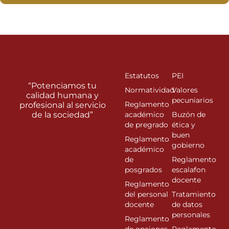
Estatutos
PEI
“Potenciamos tu
Normatividad
Valores
calidad humana y
pecuniarios
Reglamento
profesional al servicio
de la sociedad”
académico
Buzón de
de pregrado
ética y
buen
Reglamento
gobierno
académico
de
Reglamento
posgrados
escalafon
docente
Reglamento
del personal
Tratamiento
docente
de datos
personales
Reglamento