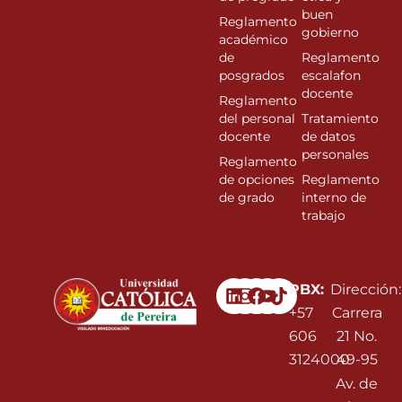
buen
Reglamento
gobierno
académico
de
Reglamento
posgrados
escalafon
docente
Reglamento
del personal
Tratamiento
docente
de datos
personales
Reglamento
de opciones
Reglamento
de grado
interno de
trabajo
Linkedin
Instagram
Facebook
Youtube
PBX:
Dirección:
+57
Carrera
606
21 No.
3124000
49-95
Av. de