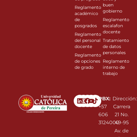
buen
Reglamento
gobierno
académico
de
Reglamento
posgrados
escalafon
docente
Reglamento
del personal
Tratamiento
docente
de datos
personales
Reglamento
de opciones
Reglamento
de grado
interno de
trabajo
Linkedin
Instagram
Facebook
Youtube
PBX:
Dirección:
+57
Carrera
606
21 No.
3124000
49-95
Av. de