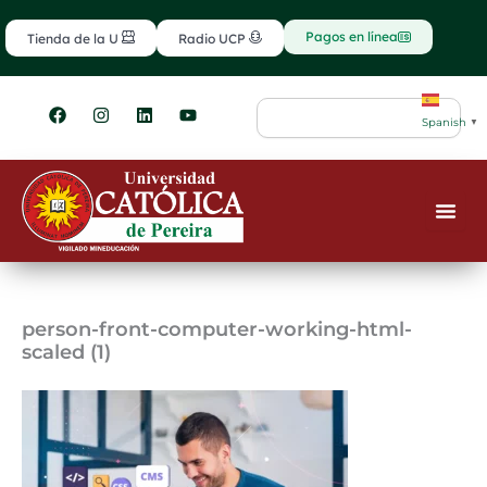
Ir
contenido
al
Pagos en línea
Tienda de la U
Radio UCP
contenido
F
I
L
Y
Search
a
n
i
o
Spanish
▼
c
s
n
u
e
t
k
t
b
a
e
u
o
g
d
b
o
r
i
e
k
a
n
m
person-front-computer-working-html-
scaled (1)