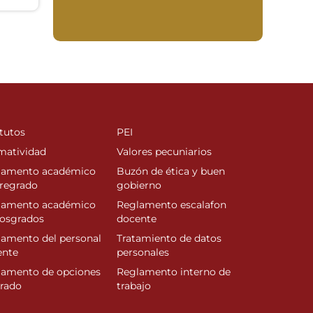
tutos
PEI
matividad
Valores pecuniarios
lamento académico
Buzón de ética y buen
regrado
gobierno
lamento académico
Reglamento escalafon
posgrados
docente
amento del personal
Tratamiento de datos
ente
personales
lamento de opciones
Reglamento interno de
rado
trabajo