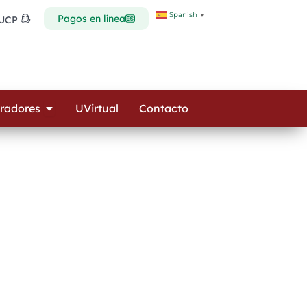
Spanish
▼
Pagos en línea
 UCP
Open Colaboradores
radores
UVirtual
Contacto