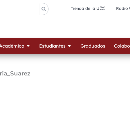
Tienda de la U
Radio
ades
Open Oferta Académica
Open Estudiantes
 Académica
Estudiantes
Graduados
Colabo
ria_Suarez