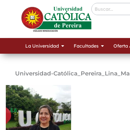
Ir
contenido
al
contenido
Open La Universidad
Open Facult
La Universidad
Facultades
Oferta
Universidad-Católica_Pereira_Lina_Ma