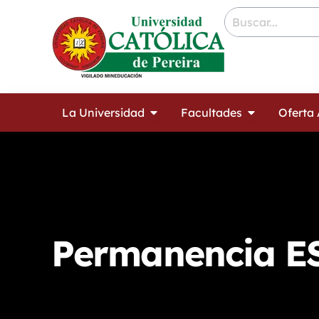
Ir
contenido
al
contenido
Open La Universidad
Open Facult
La Universidad
Facultades
Oferta
Permanencia E