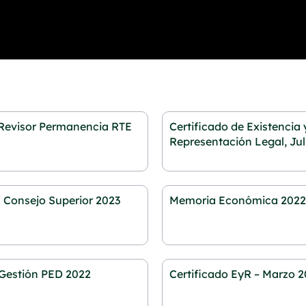
P
P
P
 Revisor Permanencia RTE
Certificado de Existencia 
a
a
a
Representación Legal, Jul
g
g
g
e
e
e
 Consejo Superior 2023
Memoria Económica 202
Gestión PED 2022
Certificado EyR – Marzo 