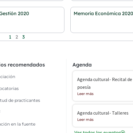
Gestión 2020
Memoria Económica 202
1
2
3
cios recomendados
Agenda
ciación
Agenda cultural- Recital de
poesía
catorias
Leer más
itud de practicantes
F
Agenda cultural- Talleres
Leer más
ción en la fuente
Ver todos los eventos