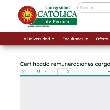
Ir
contenido
al
contenido
Open La Universidad
Open Facult
La Universidad
Facultades
Oferta
Certificado remuneraciones cargo