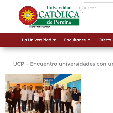
Ir
contenido
al
contenido
Open La Universidad
Open Facult
La Universidad
Facultades
Oferta
UCP – Encuentro universidades con u