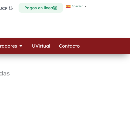
Spanish
▼
Pagos en línea
 UCP
Open Colaboradores
radores
UVirtual
Contacto
das