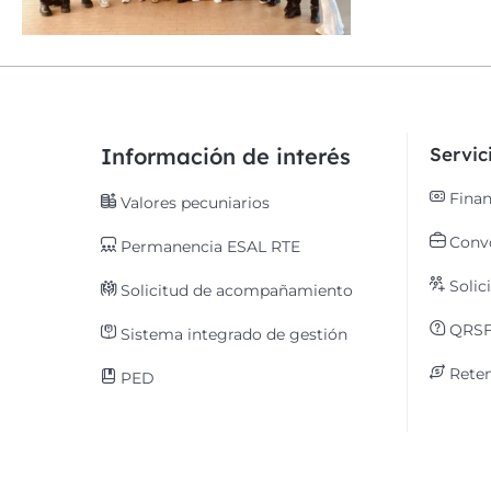
Información de interés
Servi
Finan
Valores pecuniarios
Convo
Permanencia ESAL RTE
Solic
Solicitud de acompañamiento
QRS
Sistema integrado de gestión
Reten
PED