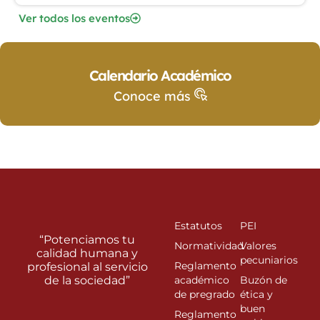
Ver todos los eventos
Calendario Académico
Conoce más
Estatutos
PEI
“Potenciamos tu
Normatividad
Valores
calidad humana y
pecuniarios
Reglamento
profesional al servicio
de la sociedad”
académico
Buzón de
de pregrado
ética y
buen
Reglamento