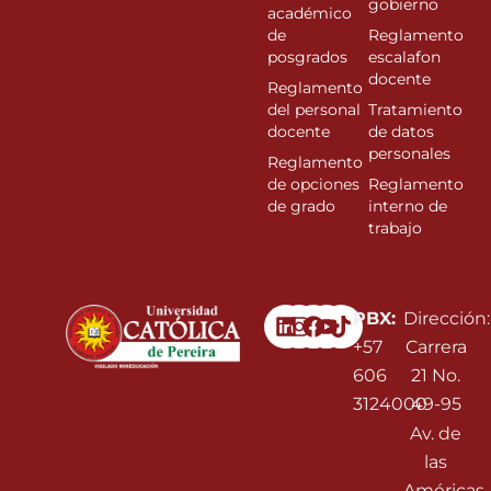
gobierno
académico
de
Reglamento
posgrados
escalafon
docente
Reglamento
del personal
Tratamiento
docente
de datos
personales
Reglamento
de opciones
Reglamento
de grado
interno de
trabajo
Linkedin
Instagram
Facebook
Youtube
PBX:
Dirección:
+57
Carrera
606
21 No.
3124000
49-95
Av. de
las
Américas