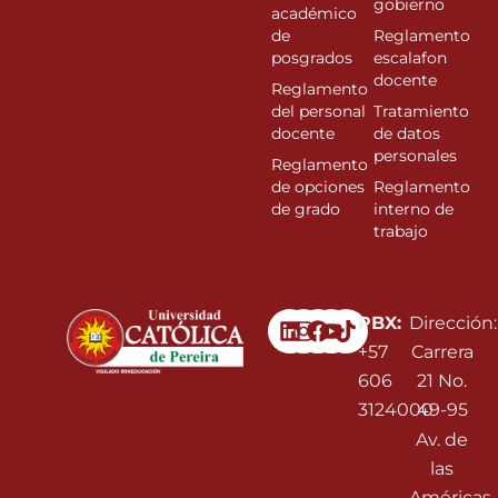
gobierno
académico
de
Reglamento
posgrados
escalafon
docente
Reglamento
del personal
Tratamiento
docente
de datos
personales
Reglamento
de opciones
Reglamento
de grado
interno de
trabajo
Linkedin
Instagram
Facebook
Youtube
PBX:
Dirección:
+57
Carrera
606
21 No.
3124000
49-95
Av. de
las
Américas