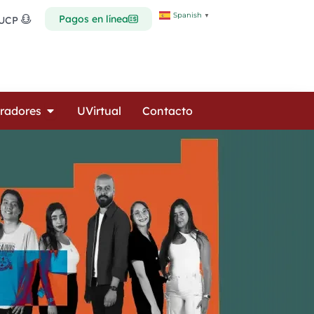
Spanish
▼
Pagos en línea
 UCP
Open Colaboradores
radores
UVirtual
Contacto