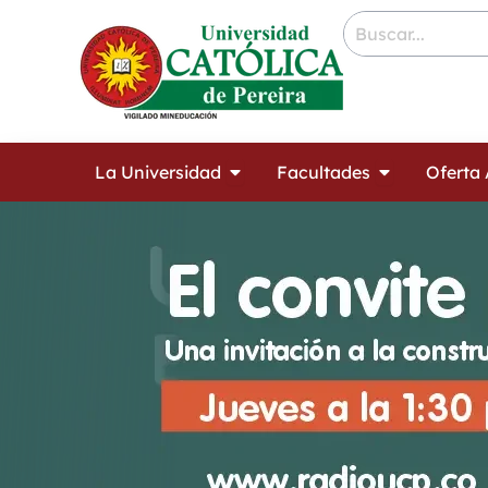
Ir
contenido
al
contenido
Open La Universidad
Open Facult
La Universidad
Facultades
Oferta