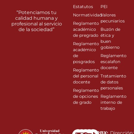
Estatutos
PEI
“Potenciamos tu
Normatividad
Valores
calidad humana y
pecuniarios
Reglamento
profesional al servicio
de la sociedad”
académico
Buzón de
de pregrado
ética y
buen
Reglamento
gobierno
académico
de
Reglamento
posgrados
escalafon
docente
Reglamento
del personal
Tratamiento
docente
de datos
personales
Reglamento
de opciones
Reglamento
de grado
interno de
trabajo
Linkedin
Instagram
Facebook
Youtube
PBX:
Dirección: