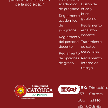
de la sociedad”
académico
Buzón de
de pregrado
ética y
buen
Reglamento
gobierno
académico
de
Reglamento
posgrados
escalafon
docente
Reglamento
del personal
Tratamiento
docente
de datos
personales
Reglamento
de opciones
Reglamento
de grado
interno de
trabajo
Linkedin
Instagram
Facebook
Youtube
PBX:
Dirección:
+57
Carrera
606
21 No.
3124000
49-95