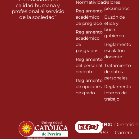
Normatividad
Valores
calidad humana y
pecuniarios
Reglamento
profesional al servicio
de la sociedad”
académico
Buzón de
de pregrado
ética y
buen
Reglamento
gobierno
académico
de
Reglamento
posgrados
escalafon
docente
Reglamento
del personal
Tratamiento
docente
de datos
personales
Reglamento
de opciones
Reglamento
de grado
interno de
trabajo
Linkedin
Instagram
Facebook
Youtube
PBX:
Dirección:
+57
Carrera