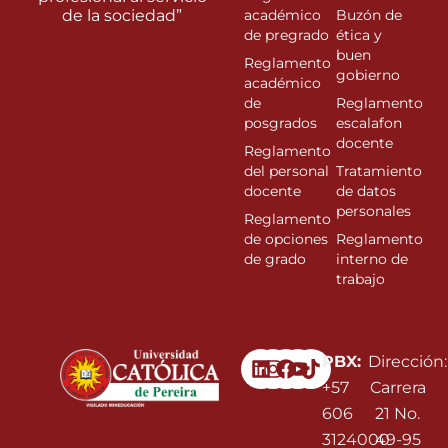
de la sociedad”
académico
Buzón de
de pregrado
ética y
buen
Reglamento
gobierno
académico
de
Reglamento
posgrados
escalafon
docente
Reglamento
del personal
Tratamiento
docente
de datos
personales
Reglamento
de opciones
Reglamento
de grado
interno de
trabajo
Linkedin
Instagram
Facebook
Youtube
PBX:
Dirección:
+57
Carrera
606
21 No.
3124000
49-95