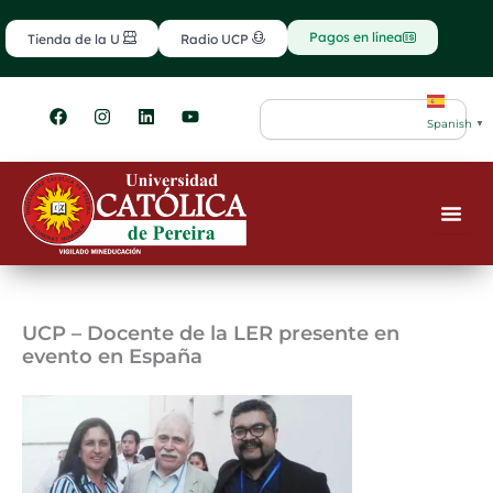
Ir
contenido
al
Pagos en línea
Tienda de la U
Radio UCP
contenido
F
I
L
Y
Search
a
n
i
o
Spanish
▼
c
s
n
u
e
t
k
t
b
a
e
u
o
g
d
b
o
r
i
e
k
a
n
m
UCP – Docente de la LER presente en
evento en España